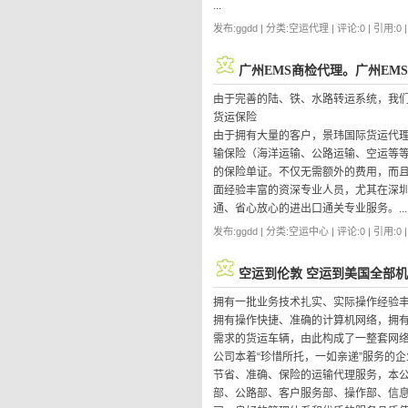
...
发布:ggdd | 分类:空运代理 | 评论:0 | 引用:0 
广州EMS商检代理。广州EM
由于完善的陆、铁、水路转运系统，我们
货运保险
由于拥有大量的客户，景玮国际货运代
输保险（海洋运输、公路运输、空运等等
的保险单证。不仅无需额外的费用，而且
面经验丰富的资深专业人员，尤其在深
通、省心放心的进出口通关专业服务。...
发布:ggdd | 分类:空运中心 | 评论:0 | 引用:0 
空运到伦敦 空运到美国全部
拥有一批业务技术扎实、实际操作经验
拥有操作快捷、准确的计算机网络，拥有
需求的货运车辆，由此构成了一整套网
公司本着“珍惜所托，一如亲递”服务的
节省、准确、保险的运输代理服务，本公
部、公路部、客户服务部、操作部、信