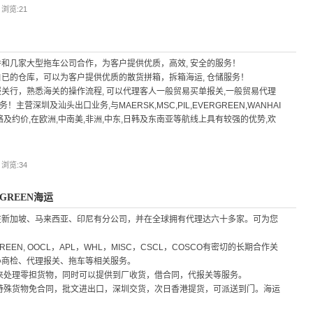
| 浏览:
21
和几家大型拖车公司合作，为客户提供优质，高效, 安全的服务！
已的仓库，可以为客户提供优质的散货拼箱，拆箱海运, 仓储服务！
关行，熟悉海关的操作流程, 可以代理客人一般贸易买单报关,一般贸易代理
主营深圳及汕头出口业务,与MAERSK,MSC,PIL,EVERGREEN,WANHAI
及约价,在欧洲,中南美,非洲,中东,日韩及东南亚等航线上具有较强的优势,欢
| 浏览:
34
RGREEN海运
在新加坡、马来西亚、印尼有分公司，并在全球拥有代理达六十多家。可为您
EN, OOCL，APL，WHL，MISC，CSCL，COSCO有密切的长期合作关
办商检、代理报关、拖车等相关服务。
来处理零担货物，同时可以提供到厂收货，借合同，代报关等服务。
特殊货物免合同，批文进出口，深圳交货，次日香港提货，可派送到门。海运