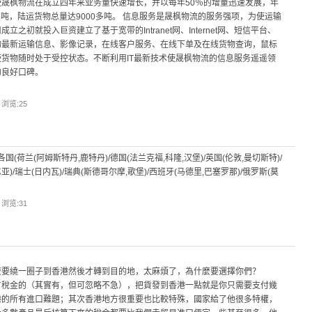
晟枫物流在成立四年来业务量快速增长，并以每年50％的增量迅速发展，年
多吨，陆运货物总量达9000多吨。 信息服务是晟枫物流的服务强项，为使运输
初就投入巨资建立了基于宽带的Intranet网、Internet网、短信平台、
物最新运输信息、影像记录，在线客户服务、在线下单及在线货物查询，鼠标
货物随时处于受控状态。不断利用IT最新技术使晟枫物流的信息服务遥遥领
的良好口碑。
| 浏览:
25
(荷兰(阿姆斯特丹,鹿特丹)/德国(法兰克福,科隆,汉堡)/英国(伦敦,曼切斯特)/
亚)/瑞士(日内瓦)/瑞典(斯德哥尔摩,歌堡)/西班牙(马德里,巴塞罗那)/俄罗斯(莫
）
| 浏览:
31
麼要繞一圈子到香港然後才轉到目的地，太麻煩了，為什麼要選擇你們？
有稅金的（其實有，但可忽略不急），把貨發到香港一點就是你只需要支付幾
港的所有進口難題；其次香港地方很重要也比較特殊，國家給了他很多特權，