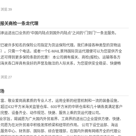
| 浏览:
39
S报关商检一条龙代理
承运进出口业务的“中国内陆点到国外内陆点”之间的“门到门”一条龙服务。
理已被许多知名的保险公司指定为货运保险代理。我们承接各种类型的货物运
）。只需一个电话，或者一个E-MAIL景玮国际货运代理便可以为您提供齐全
还可得到更多保险条款的优惠！ 本公司拥有报关、商检(报检)、运输等各方
圳海关各口岸具有良好的声誉及融洽的人际关系，为您提供安全稳妥、快捷畅
| 浏览:
27
机场
丰富、敬业爱岗高素质的专业人才。运用全新的经营机制和一流的装备设施，
超过432平方米海关监管仓库、600平方米的中转仓库和几十辆各类满足客户
络完整、设备齐全、动作规范、快捷、服务上乘的货运代理公司。
企业宗旨，竭诚愿为广大国内外贸易界、工商界的进出口企业提供方便、快捷、
司愿为在对外贸易中积极发挥桥梁和纽带的作用。 公司下设空运部、海运
息服务中心、财务部、国际部、综合管理部，在国内外拥有网络齐全的代理公