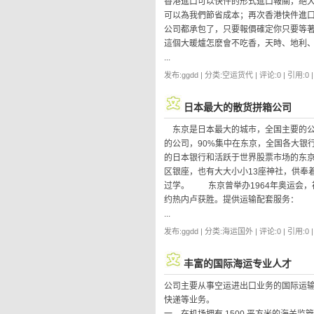
香港進口可以快件的形式進口報關，絕
可以為我們節省成本；再次香港快件進
公司都承包了，只要報價確定你只要等
這個大暖爐怎麽會不吃香，天時、地利
...
发布:ggdd | 分类:空运货代 | 评论:0 | 引用:0 
日本最大的散货拼箱公司
东京是日本最大的城市，全国主要的公
的公司，90%集中在东京，全国各大银
的日本银行和活跃于世界股票市场的东
区银座，也有大大小小13座神社，供
过学。 东京曾举办1964年奥运会，被
约热内卢获胜。提供运输配套服务：
...
发布:ggdd | 分类:海运国外 | 评论:0 | 引用:0 
丰富的国际海运专业人才
公司主要从事空运进出口业务的国际运
快递等业务。