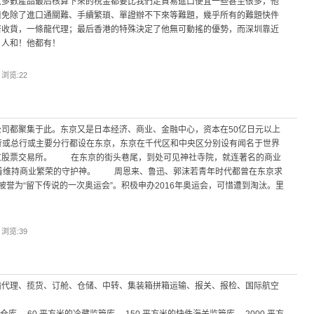
大多數產品最后核算下來的稅金都要比我們走貿易進口便宜一些甚至很多，他
口免除了進口通關難、手續繁瑣、單證辦不下來等難題，幾乎所有的難題快件
著收貨，一條龍代理；最后香港的特殊決定了他無可動搖的優勢，而深圳靠近
、人和！他都有！
| 浏览:
22
司都聚集于此。东京又是日本经济、商业、金融中心，资本在50亿日元以上
行或总行或主要分行都设在东京，东京在千代区和中央区分别设有闻名于世界
京股票交易所。 在东京的街头巷尾，到处可见神社寺院，就连著名的商业
奉着维持商业繁荣的守护神。 周恩来、鲁迅、郭沫若青年时代都曾在东京求
誉为“留下传说的一次奥运会”。积极申办2016年奥运会，可惜遭到淘汰。里
| 浏览:
39
输代理、揽货、订舱、仓储、中转、集装箱拼箱运输、报关、报检、国际航空