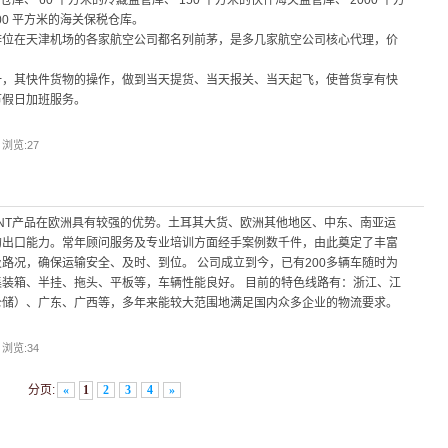
仓库、 60 平方米的冷藏监管库、 150 平方米的快件海关监管库、 2000 平方
00 平方米的海关保税仓库。
排位在天津机场的各家航空公司都名列前茅，是多几家航空公司核心代理，价
一，其快件货物的操作，做到当天提货、当天报关、当天起飞，使普货享有快
节假日加班服务。
| 浏览:
27
TNT产品在欧洲具有较强的优势。土耳其大货、欧洲其他地区、中东、南亚运
的出口能力。常年顾问服务及专业培训方面经手案例数千件，由此奠定了丰富
路况，确保运输安全、及时、到位。 公司成立到今，已有200多辆车随时为
装箱、半挂、拖头、平板等，车辆性能良好。 目前的特色线路有：浙江、江
仓储）、广东、广西等，多年来能较大范围地满足国内众多企业的物流要求。
| 浏览:
34
分页:
«
1
2
3
4
»