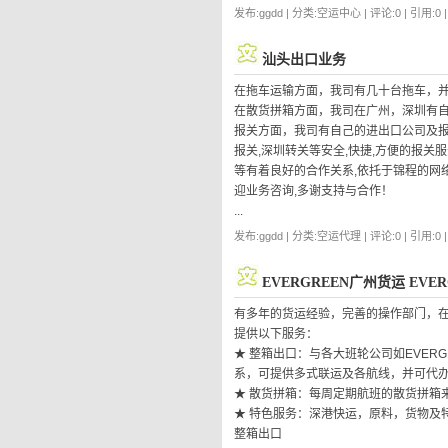
发布:ggdd | 分类:空运中心 | 评论:0 | 引用:0 
汕头出口业务
在拖车运输方面，我司有几十台拖车，并
在散货拼箱方面，我司在广州，深圳有自
报关方面，我司有自己的进出口公司及报
报关,深圳转关等安全,快捷,方便的报关服务！
等有着良好的合作关系,依托于锦程的网络
迎业务咨询,多谢支持与合作！
...
发布:ggdd | 分类:空运代理 | 评论:0 | 引用:0 
EVERGREEN广州货运 EVE
有多年的货运经验，完善的操作部门，
提供以下服务：
★ 整箱出口：与各大班轮公司如EVERGRE
系，可提供多式联运及各航线，并可代
★ 散货拼箱：每周定期航班的散货拼箱
★ 特色服务：深港快运，原料，货物及
整箱出口