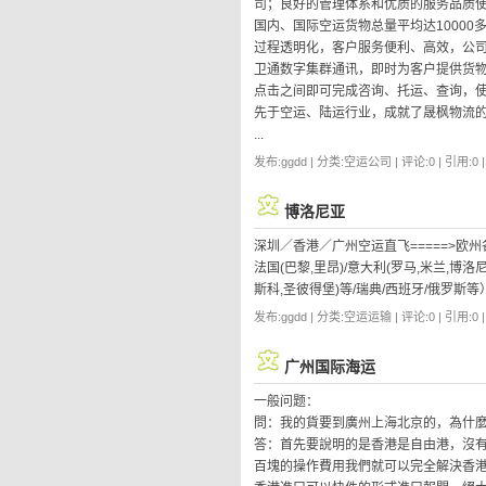
司；良好的管理体系和优质的服务品质使
国内、国际空运货物总量平均达10000
过程透明化，客户服务便利、高效，公司成立之
卫通数字集群通讯，即时为客户提供货
点击之间即可完成咨询、托运、查询，使
先于空运、陆运行业，成就了晟枫物流
...
发布:ggdd | 分类:空运公司 | 评论:0 | 引用:0 
博洛尼亚
深圳／香港／广州空运直飞=====>欧州各国
法国(巴黎,里昂)/意大利(罗马,米兰,博洛尼
斯科,圣彼得堡)等/瑞典/西班牙/俄罗斯等
发布:ggdd | 分类:空运运输 | 评论:0 | 引用:0 
广州国际海运
一般问题：
問：我的貨要到廣州上海北京的，為什
答：首先要說明的是香港是自由港，沒
百塊的操作費用我們就可以完全解決香