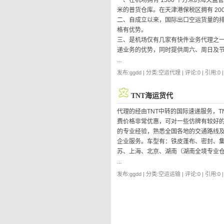
一、在机场拥有 1500 平方米的海关监管
米的普货仓库。在天津港保税区拥有 20
二、自成立以来，国际出口空运货量的
格有优势。
三、是机场仅有几家有快件业务代理之
递业务的优势，同时提供周六、周日及
...
发布:ggdd | 分类:空运代理 | 评论:0 | 引用:0 
TNT海运货代
代理的经由TNT中转的国际速递服务，
费价格非常优惠，可对一些仿牌有较好
的专业经验，熟悉全国各地的交通路线及
企业服务。车型有：铁皮蓬布、密封、集
苏、上海、北京、湖南（湖南全境专业
...
发布:ggdd | 分类:空运运输 | 评论:0 | 引用:0 